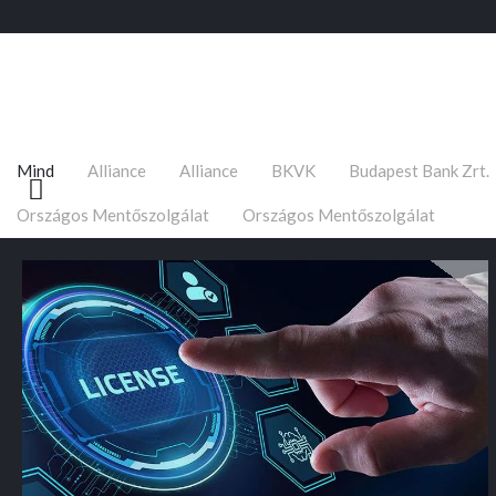
Mind
Alliance
Alliance
BKVK
Budapest Bank Zrt.
Országos Mentőszolgálat
Országos Mentőszolgálat