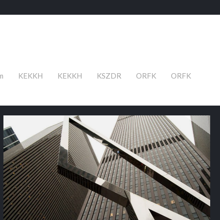
m
KEKKH
KEKKH
KSZDR
ORFK
ORFK